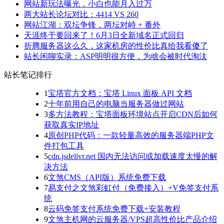
网站新玩法曝光，小白也能月入过万
两大站长论坛对比：4414 VS 260
网站江湖：双坛争锋，两坛对峙 + 番外
天涯终于要回来了！6月3日全新域名正式回归
折腾服务器这么久，这家机房的性价比真给我看傻了
站长闲聊实录：ASP明明很方便，为啥会被时代淘汰
站长笔记排行
1
宝塔官方文档：宝塔 Linux 面板 API 文档
2
十年前用自己的电脑当服务器做过网站
3
多方法教程：宝塔面板环境站点开启CDN后如何
获取真实IP地址
4
原创PHP代码：一款轻量高效的服务器端PHP文
件打包工具
5
cdn.jsdelivr.net 国内无法访问或加载速度太慢的解
决方法
6
文煞CMS（API版）系统免费下载
7
易支付之文煞彩虹付（免费接入）+V免签支付系
统
8
云码免签支付系统免费下载+安装教程
9
文煞主机网的云服务器/VPS超高性价比产品介绍