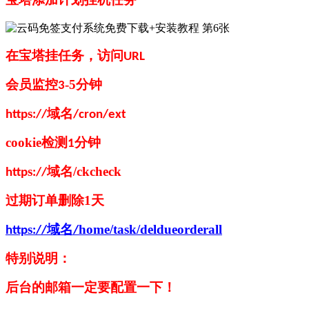
在宝塔挂任务，访问
URL
会员监控
-5
分钟
3
s
域名
http
://
/cron/ext
cookie
检测
分钟
1
s
域名
/ckcheck
http
://
过期订单删除
1
天
s
域名
home/task/deldueorderall
http
://
/
特别说明：
后台的邮箱一定要配置一下！