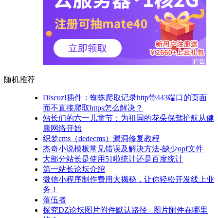
随机推荐
Discuz!插件：蜘蛛爬取记录http带443端口的页面
而不直接爬取https怎么解决？
站长们的六一儿童节：为祖国的花朵保驾护航从健
康网络开始
织梦cms（dedecms）漏洞修复教程
杰奇小说模板常见错误及解决方法-缺少opf文件
大部分站长是使用51啦统计还是百度统计
第一站长论坛介绍
微信小程序制作费用大揭秘，让你轻松开发线上业
务！
落伍者
探究DZ论坛图片附件默认路径 - 图片附件在哪里