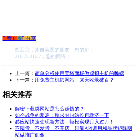
󰄼
赞
0
赏
󰄯
分享
欢迎您，来自美国的朋友，您的IP：
216.73.216.7，您的网络：
上一篇：
简单分析使用宝塔面板做虚拟主机的弊端
下一篇：
用免费主机搭网站，30天收录破百？
相关推荐
解密下载类网站是怎么赚钱的？
如今战争的悲哀：恳求4414站长再救济一下
必应站快速变现新方法，轻松实现月入过万！
不囤货、不发货、不开店，只靠API调用和品牌矩阵网
站做推广佣金