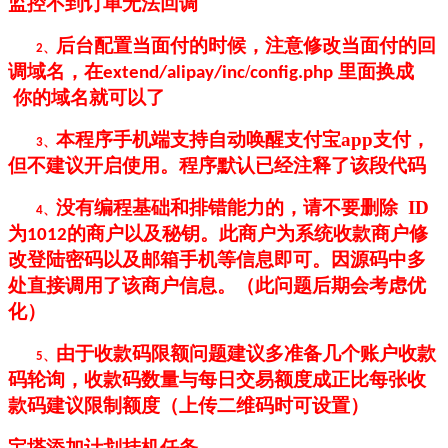
监控不到订单无法回调
后台配置当面付的时候，注意修改当面付的回
2、
调域名，在
/
里面换成
extend/alipay/inc
config.php
你的域名就可以了
本程序手机端支持自动唤醒支付宝
app
支付，
3、
但不建议开启使用。程序默认已经注释了该段代码
没有编程基础和排错能力的，请不要删除
ID
4、
为
的商户以及秘钥。此商户为系统收款商户修
1012
改登陆密码以及邮箱手机等信息即可。因源码中多
处直接调用了该商户信息。（此问题后期会考虑优
化）
由于收款码限额问题建议多准备几个账户收款
5、
码轮询，收款码数量与每日交易额度成正比每张收
款码建议限制额度（上传二维码时可设置）
宝塔添加计划挂机任务