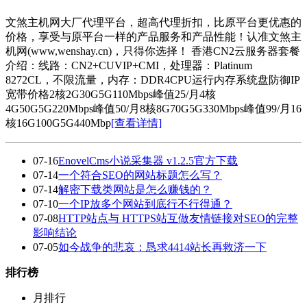
文煞主机网大厂代理平台，超高代理折扣，比原平台更优惠的
价格，享受与原平台一样的产品服务和产品性能！认准文煞主
机网(www,wenshay.cn)，只得你选择！ 香港CN2云服务器套餐
介绍：线路：CN2+CUVIP+CMI，处理器：Platinum
8272CL，不限流量，内存：DDR4CPU运行内存系统盘防御IP
宽带价格2核2G30G5G110Mbps峰值25/月4核
4G50G5G220Mbps峰值50/月8核8G70G5G330Mbps峰值99/月16
核16G100G5G440Mbp
[查看详情]
07-16
EnovelCms小说采集器 v1.2.5官方下载
07-14
一个符合SEO的网站标题怎么写？
07-14
解密下载类网站是怎么赚钱的？
07-10
一个IP放多个网站到底行不行得通？
07-08
HTTP站点与 HTTPS站互做友情链接对SEO的完整
影响结论
07-05
如今战争的悲哀：恳求4414站长再救济一下
排行榜
月排行