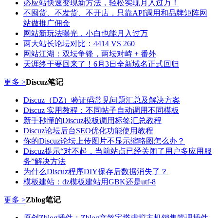
必应站快速变现新方法，轻松实现月入过万！
不囤货、不发货、不开店，只靠API调用和品牌矩阵网
站做推广佣金
网站新玩法曝光，小白也能月入过万
两大站长论坛对比：4414 VS 260
网站江湖：双坛争锋，两坛对峙 + 番外
天涯终于要回来了！6月3日全新域名正式回归
更多 >
Discuz笔记
Discuz（DZ）验证码常见问题汇总及解决方案
Discuz 实用教程：不同帖子自动调用不同模板
新手秒懂的Discuz模板调用标签汇总教程
Discuz论坛后台SEO优化功能使用教程
你的Discuz论坛上传图片不显示缩略图怎么办？
Discuz提示“对不起，当前站点已经关闭了用户多应用服
务”解决方法
为什么Discuz程序DIY保存后数据消失了？
模板建站：dz模板建站用GBK还是utf-8
更多 >
Zblog笔记
原创Zblog插件：Zblog文煞宝塔虚拟主机销售管理插件