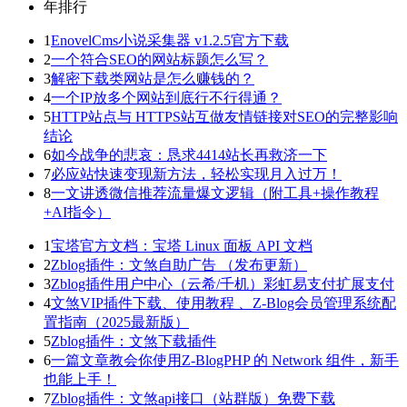
年排行
1
EnovelCms小说采集器 v1.2.5官方下载
2
一个符合SEO的网站标题怎么写？
3
解密下载类网站是怎么赚钱的？
4
一个IP放多个网站到底行不行得通？
5
HTTP站点与 HTTPS站互做友情链接对SEO的完整影响
结论
6
如今战争的悲哀：恳求4414站长再救济一下
7
必应站快速变现新方法，轻松实现月入过万！
8
一文讲透微信推荐流量爆文逻辑（附工具+操作教程
+AI指令）
1
宝塔官方文档：宝塔 Linux 面板 API 文档
2
Zblog插件：文煞自助广告 （发布更新）
3
Zblog插件用户中心（云希/千机）彩虹易支付扩展支付
4
文煞VIP插件下载、使用教程 、Z-Blog会员管理系统配
置指南（2025最新版）
5
Zblog插件：文煞下载插件
6
一篇文章教会你使用Z-BlogPHP 的 Network 组件，新手
也能上手！
7
Zblog插件：文煞api接口（站群版）免费下载