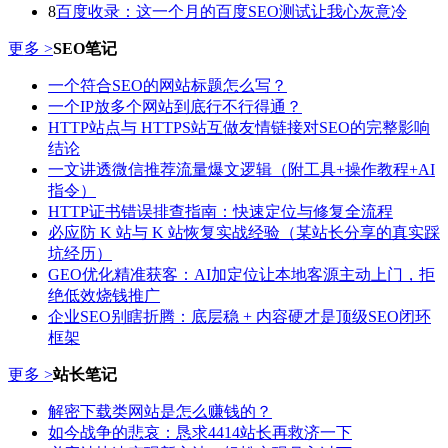
8
百度收录：这一个月的百度SEO测试让我心灰意冷
更多 >
SEO笔记
一个符合SEO的网站标题怎么写？
一个IP放多个网站到底行不行得通？
HTTP站点与 HTTPS站互做友情链接对SEO的完整影响
结论
一文讲透微信推荐流量爆文逻辑（附工具+操作教程+AI
指令）
HTTP证书错误排查指南：快速定位与修复全流程
必应防 K 站与 K 站恢复实战经验（某站长分享的真实踩
坑经历）
GEO优化精准获客：AI加定位让本地客源主动上门，拒
绝低效烧钱推广
企业SEO别瞎折腾：底层稳 + 内容硬才是顶级SEO闭环
框架
更多 >
站长笔记
解密下载类网站是怎么赚钱的？
如今战争的悲哀：恳求4414站长再救济一下