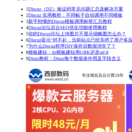
1
Discuz（DZ）验证码常见问题汇总及解决方案
2
Discuz 实用教程：不同帖子自动调用不同模板
3
新手秒懂的Discuz模板调用标签汇总教程
4
Discuz论坛后台SEO优化功能使用教程
5
你的Discuz论坛上传图片不显示缩略图怎么办？
6
Discuz提示“对不起，当前站点已经关闭了用户多
7
为什么Discuz程序DIY保存后数据消失了？
8
模板建站：dz模板建站用GBK还是utf-8
9
Disuz教程：Disuz每个数据表作用及字段含义