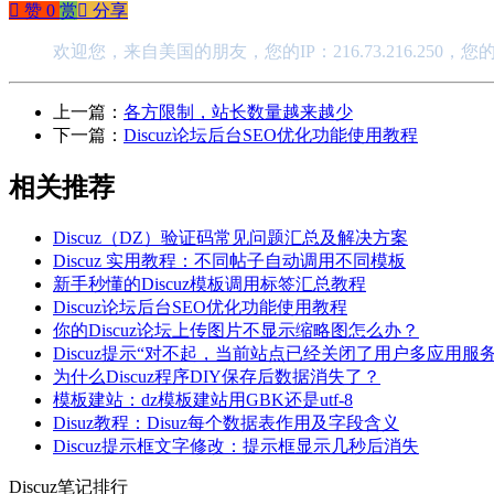
󰄼
赞
0
赏
󰄯
分享
欢迎您，来自美国的朋友，您的IP：216.73.216.250，
上一篇：
各方限制，站长数量越来越少
下一篇：
Discuz论坛后台SEO优化功能使用教程
相关推荐
Discuz（DZ）验证码常见问题汇总及解决方案
Discuz 实用教程：不同帖子自动调用不同模板
新手秒懂的Discuz模板调用标签汇总教程
Discuz论坛后台SEO优化功能使用教程
你的Discuz论坛上传图片不显示缩略图怎么办？
Discuz提示“对不起，当前站点已经关闭了用户多应用服
为什么Discuz程序DIY保存后数据消失了？
模板建站：dz模板建站用GBK还是utf-8
Disuz教程：Disuz每个数据表作用及字段含义
Discuz提示框文字修改：提示框显示几秒后消失
Discuz笔记排行