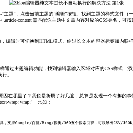
“主题”，点击当前主题的“编辑”按钮。找到主题的样式文件（一般是sty
eak: break-all; } ，其中 .article-content 需匹配你主题
到HTML模式。给过长文本的容器标签加内联样式，例如 <div styl
找到编辑器输入区域对应的CSS样式，添加 white-space: pre-
换行。
的原因在哪里了？我也是折腾了好几遍，总算是发现一个有趣的事情
wrap: wrap;"，比如：
关键词批量挖掘工具，支持Google/百度/Bing/搜狗/360五个搜索引擎，可以