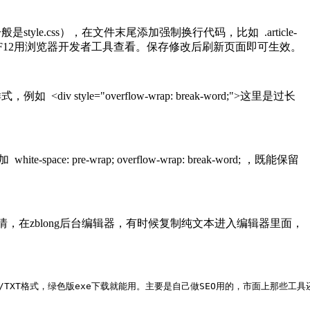
le.css），在文件末尾添加强制换行代码，比如 .article-
中文章内容对应的CSS类名，可按F12用浏览器开发者工具查看。保存修改后刷新页面即可生效。
e="overflow-wrap: break-word;">这里是过长
wrap; overflow-wrap: break-word; ，既能保留
，在zblong后台编辑器，有时候复制纯文本进入编辑器里面，
导出CSV/JSON/TXT格式，绿色版exe下载就能用。主要是自己做SEO用的，