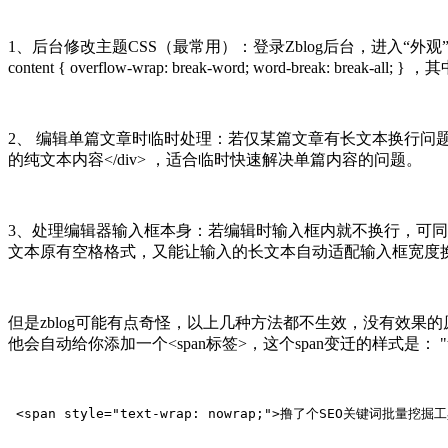
1、后台修改主题CSS（最常用）：登录Zblog后台，进入“外观”-
content { overflow-wrap: break-word; word-br
2、 编辑单篇文章时临时处理：若仅某篇文章有长文本换行问题，编辑时可切换
的纯文本内容</div> ，适合临时快速解决单篇内容的问题。
3、处理编辑器输入框本身：若编辑时输入框内就不换行，可同样通过主题编辑功能，
文本原有空格格式，又能让输入的长文本自动适配输入框宽度
但是zblog可能有点奇怪，以上几种方法都不生效，没有效果
他会自动给你添加一个<span标签>，这个span变迁的样式是： "text-
 <span style="text-wrap: nowrap;">撸了个SEO