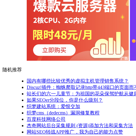
随机推荐
国内有哪些比较优秀的虚拟主机管理销售系统？
Discuz!插件：蜘蛛爬取记录http带443端口的页面
站长们的六一儿童节：为祖国的花朵保驾护航从健
如果SEOer分段位，你是什么级别？
织梦建站系统：爱恨交加
织梦cms（dedecms）漏洞修复教程
百度科技网络公司
杰奇网站后台采集规则 (资源)添加方法和采集方法
网站SEO转战APP推广，我为自己的能力点赞