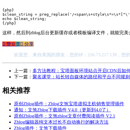
{php}

$clean_string = preg_replace('/<span\s+style\s*=\s*["\'
echo $clean_string;

{/php}
这样，然后到zblog后台更新缓存或者模板编译文件，就能完美去除zblog
󰄼
赞
0
赏
󰄯
分享
欢迎您，来自美国的朋友，您的IP：216.73.217.139，
上一篇：
多方法教程：宝塔面板环境站点开启CDN后如何
下一篇：
聚名课堂：站长转自媒体的路径和平台不同规则
相关推荐
原创Zblog插件：Zblog文煞宝塔虚拟主机销售管理插件
通知：文煞Zblog下载插件 V4.0（更新到4.0了）
原创Zblog插件：文煞zblog文章付费阅读插件 V2.1
Zblog编辑器纯文本过长不自动换行的解决方法
Zblog插件：文煞下载插件