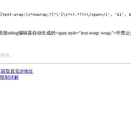
]text-wrap:\s*nowrap;?["\']\s*>(.*?)<\/span>/i', '$1', $
编辑器自动生成的<span style="text-wrap: wrap;">
您的网络：
获取真实IP地址
限制详解