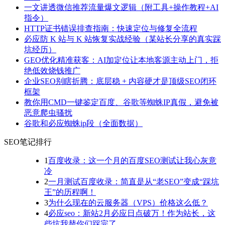
一文讲透微信推荐流量爆文逻辑（附工具+操作教程+AI
指令）
HTTP证书错误排查指南：快速定位与修复全流程
必应防 K 站与 K 站恢复实战经验（某站长分享的真实踩
坑经历）
GEO优化精准获客：AI加定位让本地客源主动上门，拒
绝低效烧钱推广
企业SEO别瞎折腾：底层稳 + 内容硬才是顶级SEO闭环
框架
教你用CMD一键鉴定百度、谷歌等蜘蛛IP真假，避免被
恶意爬虫骚扰
谷歌和必应蜘蛛ip段（全面数据）
SEO笔记排行
1
百度收录：这一个月的百度SEO测试让我心灰意
冷
2
一月测试百度收录：简直是从“老SEO”变成“踩坑
王”的历程啊！
3
为什么现在的云服务器（VPS）价格这么低？
4
必应seo：新站2月必应日点破万！作为站长，这
些坑我替你们踩完了