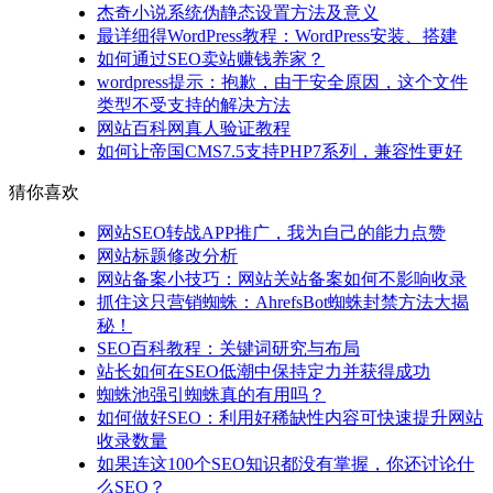
杰奇小说系统伪静态设置方法及意义
最详细得WordPress教程：WordPress安装、搭建
如何通过SEO卖站赚钱养家？
wordpress提示：抱歉，由于安全原因，这个文件
类型不受支持的解决方法
网站百科网真人验证教程
如何让帝国CMS7.5支持PHP7系列，兼容性更好
猜你喜欢
网站SEO转战APP推广，我为自己的能力点赞
网站标题修改分析
网站备案小技巧：网站关站备案如何不影响收录
抓住这只营销蜘蛛：AhrefsBot蜘蛛封禁方法大揭
秘！
SEO百科教程：关键词研究与布局
站长如何在SEO低潮中保持定力并获得成功
蜘蛛池强引蜘蛛真的有用吗？
如何做好SEO：利用好稀缺性内容可快速提升网站
收录数量
如果连这100个SEO知识都没有掌握，你还讨论什
么SEO？