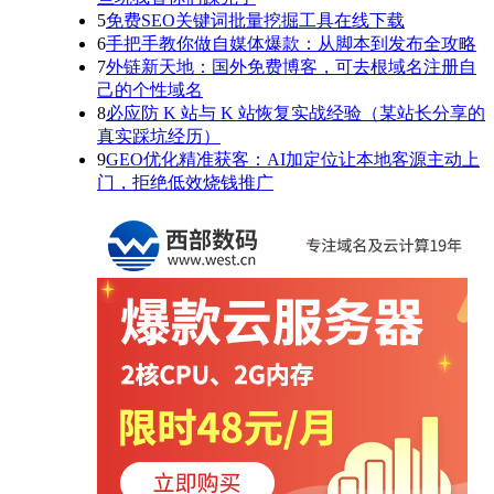
5
免费SEO关键词批量挖掘工具在线下载
6
手把手教你做自媒体爆款：从脚本到发布全攻略
7
外链新天地：国外免费博客，可去根域名注册自
己的个性域名
8
必应防 K 站与 K 站恢复实战经验（某站长分享的
真实踩坑经历）
9
GEO优化精准获客：AI加定位让本地客源主动上
门，拒绝低效烧钱推广